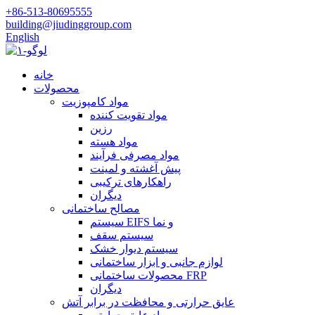
‎+86-513-80695555‎
building@jiudinggroup.com
English
خانه
محصولات
مواد کامپوزیت
مواد تقویت کننده
رزین
مواد هسته
مواد مصرفی فرآیند
پیش آغشته و لمینت
راهکارهای ترکیبی
دیگران
مصالح ساختمانی
سیستم EIFS و نما
سیستم سقف
سیستم دیوار خشک
لوازم جانبی و ابزار ساختمانی
محصولات ساختمانی FRP
دیگران
عایق حرارتی و محافظت در برابر آتش