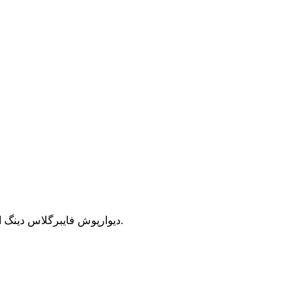
دیوارپوش فایبرگلاس دینگ از ماسه کوارتز زیر 1200 درجه سانتیگراد ساخته شده و سپس به پارچه بافته شده است. این یک ماده سطحی کامپوزیت با مقاومت بالا است.