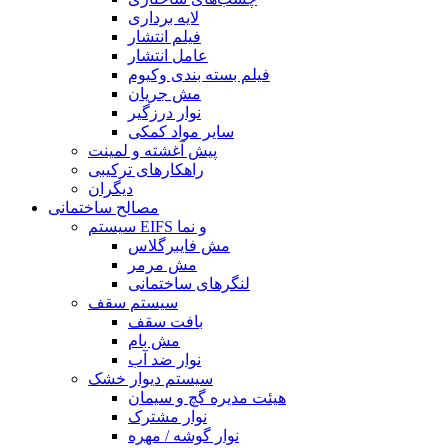
لایه برداری
فیلم انتشار
عامل انتشار
فیلم بسته بندی وکیوم
مش جریان
نوار درزگیر
سایر مواد کمکی
پیش آغشته و لمینت
راهکارهای ترکیبی
دیگران
مصالح ساختمانی
سیستم EIFS و نما
مش فایبرگلاس
مش مرمر
لنگرهای ساختمانی
سیستم سقف
بافت سقف
مش بام
نوار ضد آب
سیستم دیوار خشک
هیئت مدیره گچ و سیمان
نوار مشترک
نوار گوشه / مهره