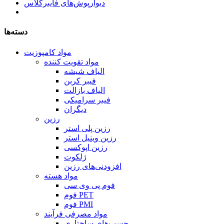
دیوارپوش‌های فایبرگلاس
دسته‌ها
مواد کامپوزیت
مواد تقویت کننده
الیاف شیشه
فیبر کربن
الیاف بازالت
فیبر سرامیکی
دیگران
رزین
رزین پلی استر
رزین وینیل استر
رزین اپوکسی
ژلکوت
افزودنی‌های رزین
مواد هسته
فوم پی وی سی
فوم PET
فوم PMI
مواد مصرفی فرآیند
چسب‌های ساختاری