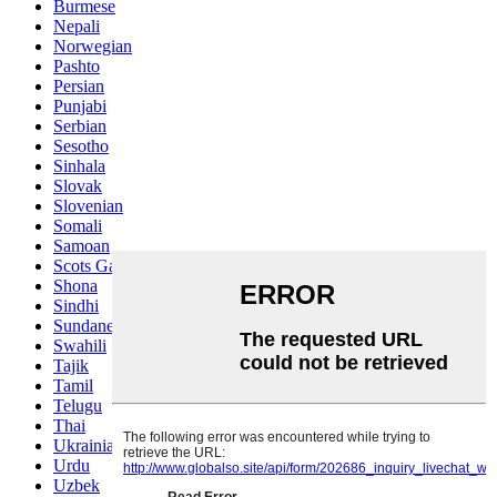
Burmese
Nepali
Norwegian
Pashto
Persian
Punjabi
Serbian
Sesotho
Sinhala
Slovak
Slovenian
Somali
Samoan
Scots Gaelic
Shona
Sindhi
Sundanese
Swahili
Tajik
Tamil
Telugu
Thai
Ukrainian
Urdu
Uzbek