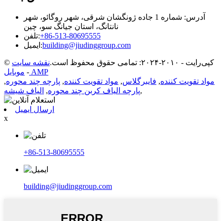
آدرس: شماره 1 جاده ژونگشان شرقی، شهر روگائو، شهر
نانتانگ، استان جیانگ سو، چین
‎+86-513-80695555‎
تلفن:
building@jiudinggroup.com
ایمیل:
© کپی‌رایت - ۲۰۱۰-۲۰۲۴: تمامی حقوق محفوظ است.
نقشه سایت
موبایل AMP
-
مواد تقویت کننده
,
فایبرگلاس
,
مواد تقویت کننده
,
پارچه چند محوره
,
,
پارچه الیاف کربن چند محوره
,
الیاف شیشه
ارسال ایمیل
x
‎+86-513-80695555‎
building@jiudinggroup.com