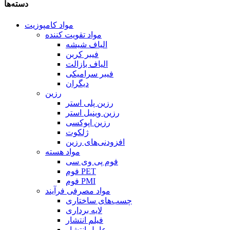
دسته‌ها
مواد کامپوزیت
مواد تقویت کننده
الیاف شیشه
فیبر کربن
الیاف بازالت
فیبر سرامیکی
دیگران
رزین
رزین پلی استر
رزین وینیل استر
رزین اپوکسی
ژلکوت
افزودنی‌های رزین
مواد هسته
فوم پی وی سی
فوم PET
فوم PMI
مواد مصرفی فرآیند
چسب‌های ساختاری
لایه برداری
فیلم انتشار
عامل انتشار