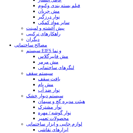
فیلم بسته بندی وکیوم
مش جریان
نوار درزگیر
سایر مواد کمکی
پیش آغشته و لمینت
راهکارهای ترکیبی
دیگران
مصالح ساختمانی
سیستم EIFS و نما
مش فایبرگلاس
مش مرمر
لنگرهای ساختمانی
سیستم سقف
بافت سقف
مش بام
نوار ضد آب
سیستم دیوار خشک
هیئت مدیره گچ و سیمان
نوار مشترک
نوار گوشه / مهره
محصولات تعمیر
لوازم جانبی و ابزار ساختمانی
ابزارهای نقاشی