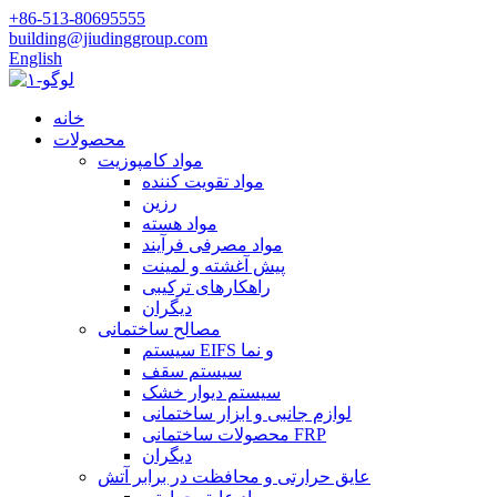
‎+86-513-80695555‎
building@jiudinggroup.com
English
خانه
محصولات
مواد کامپوزیت
مواد تقویت کننده
رزین
مواد هسته
مواد مصرفی فرآیند
پیش آغشته و لمینت
راهکارهای ترکیبی
دیگران
مصالح ساختمانی
سیستم EIFS و نما
سیستم سقف
سیستم دیوار خشک
لوازم جانبی و ابزار ساختمانی
محصولات ساختمانی FRP
دیگران
عایق حرارتی و محافظت در برابر آتش