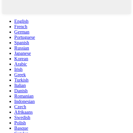
English
French
German
Portuguese
Spanish
Russian
Japanese
Korean
Arabic
Irish
Greek
Turkish
Italian
Danish
Romanian
Indonesian
Czech
Afrikaans
Swedish
Polish
Basque