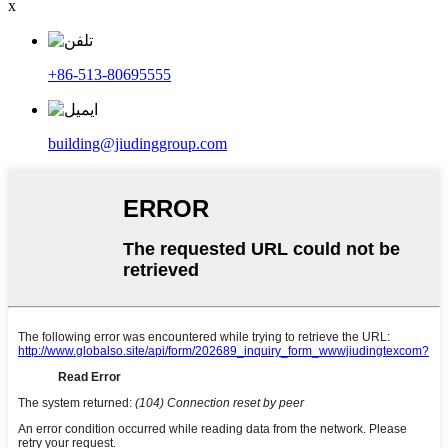
x
‎+86-513-80695555‎
building@jiudinggroup.com