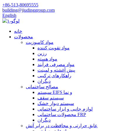
‎+86-513-80695555‎
building@jiudinggroup.com
English
خانه
محصولات
مواد کامپوزیت
مواد تقویت کننده
رزین
مواد هسته
مواد مصرفی فرآیند
پیش آغشته و لمینت
راهکارهای ترکیبی
دیگران
مصالح ساختمانی
سیستم EIFS و نما
سیستم سقف
سیستم دیوار خشک
لوازم جانبی و ابزار ساختمانی
محصولات ساختمانی FRP
دیگران
عایق حرارتی و محافظت در برابر آتش