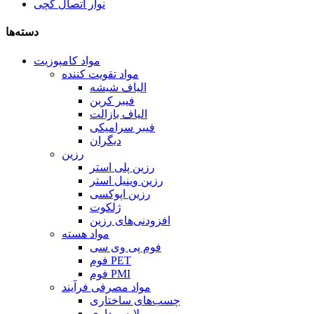
نوار اتصال گچی
دسته‌ها
مواد کامپوزیت
مواد تقویت کننده
الیاف شیشه
فیبر کربن
الیاف بازالت
فیبر سرامیکی
دیگران
رزین
رزین پلی استر
رزین وینیل استر
رزین اپوکسی
ژلکوت
افزودنی‌های رزین
مواد هسته
فوم پی وی سی
فوم PET
فوم PMI
مواد مصرفی فرآیند
چسب‌های ساختاری
لایه برداری