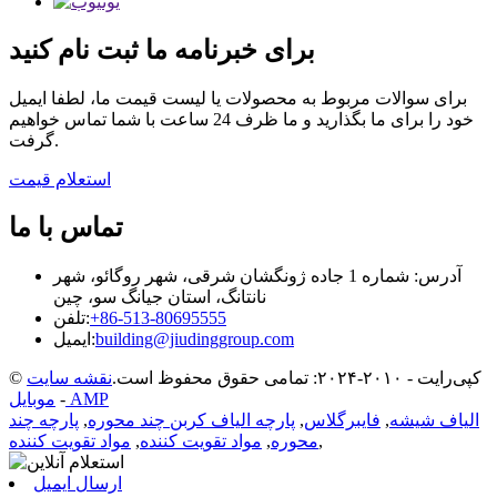
برای خبرنامه ما ثبت نام کنید
برای سوالات مربوط به محصولات یا لیست قیمت ما، لطفا ایمیل
خود را برای ما بگذارید و ما ظرف 24 ساعت با شما تماس خواهیم
گرفت.
استعلام قیمت
تماس با ما
آدرس: شماره 1 جاده ژونگشان شرقی، شهر روگائو، شهر
نانتانگ، استان جیانگ سو، چین
‎+86-513-80695555‎
تلفن:
building@jiudinggroup.com
ایمیل:
© کپی‌رایت - ۲۰۱۰-۲۰۲۴: تمامی حقوق محفوظ است.
نقشه سایت
موبایل AMP
-
الیاف شیشه
,
فایبرگلاس
,
پارچه الیاف کربن چند محوره
,
پارچه چند
,
محوره
,
مواد تقویت کننده
,
مواد تقویت کننده
ارسال ایمیل