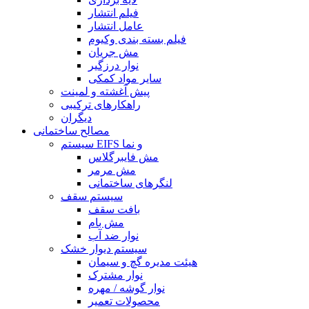
فیلم انتشار
عامل انتشار
فیلم بسته بندی وکیوم
مش جریان
نوار درزگیر
سایر مواد کمکی
پیش آغشته و لمینت
راهکارهای ترکیبی
دیگران
مصالح ساختمانی
سیستم EIFS و نما
مش فایبرگلاس
مش مرمر
لنگرهای ساختمانی
سیستم سقف
بافت سقف
مش بام
نوار ضد آب
سیستم دیوار خشک
هیئت مدیره گچ و سیمان
نوار مشترک
نوار گوشه / مهره
محصولات تعمیر